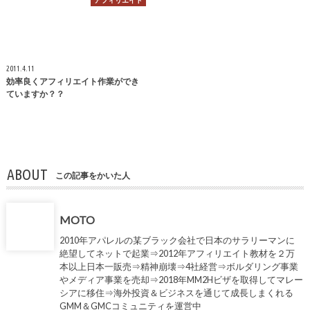
アフィリエイト
2011.4.11
効率良くアフィリエイト作業ができ
ていますか？？
ABOUT
この記事をかいた人
MOTO
2010年アパレルの某ブラック会社で日本のサラリーマンに
絶望してネットで起業⇒2012年アフィリエイト教材を２万
本以上日本一販売⇒精神崩壊⇒4社経営⇒ボルダリング事業
やメディア事業を売却⇒2018年MM2Hビザを取得してマレー
シアに移住⇒海外投資＆ビジネスを通じて成長しまくれる
GMM＆GMCコミュニティを運営中