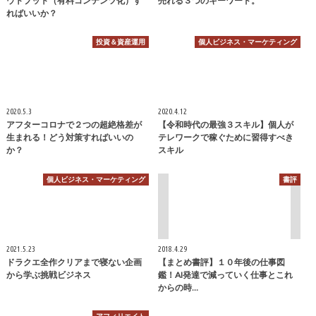
ウトプット（有料コンテンツ化）す
売れる３つのキーワード。
ればいいか？
投資＆資産運用
個人ビジネス・マーケティング
2020.5.3
2020.4.12
アフターコロナで２つの超絶格差が
【令和時代の最強３スキル】個人が
生まれる！どう対策すればいいの
テレワークで稼ぐために習得すべき
か？
スキル
個人ビジネス・マーケティング
書評
2021.5.23
2018.4.29
ドラクエ全作クリアまで寝ない企画
【まとめ書評】１０年後の仕事図
から学ぶ挑戦ビジネス
鑑！AI発達で減っていく仕事とこれ
からの時…