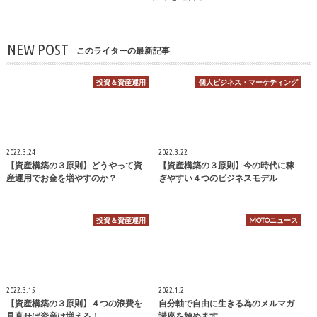
NEW POST
このライターの最新記事
投資＆資産運用
個人ビジネス・マーケティング
2022.3.24
2022.3.22
【資産構築の３原則】どうやって資
【資産構築の３原則】今の時代に稼
産運用でお金を増やすのか？
ぎやすい４つのビジネスモデル
投資＆資産運用
MOTOニュース
2022.3.15
2022.1.2
【資産構築の３原則】４つの浪費を
自分軸で自由に生きる為のメルマガ
見直せば資産は増える！
講座を始めます