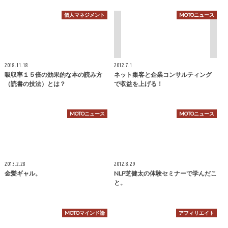
個人マネジメント
MOTOニュース
2018.11.18
2012.7.1
吸収率１５倍の効果的な本の読み方
ネット集客と企業コンサルティング
（読書の技法）とは？
で収益を上げる！
MOTOニュース
MOTOニュース
2013.2.28
2012.8.29
金髪ギャル。
NLP芝健太の体験セミナーで学んだこ
と。
MOTOマインド論
アフィリエイト