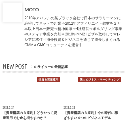
MOTO
2010年アパレルの某ブラック会社で日本のサラリーマンに
絶望してネットで起業⇒2012年アフィリエイト教材を２万
本以上日本一販売⇒精神崩壊⇒4社経営⇒ボルダリング事業
やメディア事業を売却⇒2018年MM2Hビザを取得してマレー
シアに移住⇒海外投資＆ビジネスを通じて成長しまくれる
GMM＆GMCコミュニティを運営中
NEW POST
このライターの最新記事
投資＆資産運用
個人ビジネス・マーケティング
2022.3.24
2022.3.22
【資産構築の３原則】どうやって資
【資産構築の３原則】今の時代に稼
産運用でお金を増やすのか？
ぎやすい４つのビジネスモデル