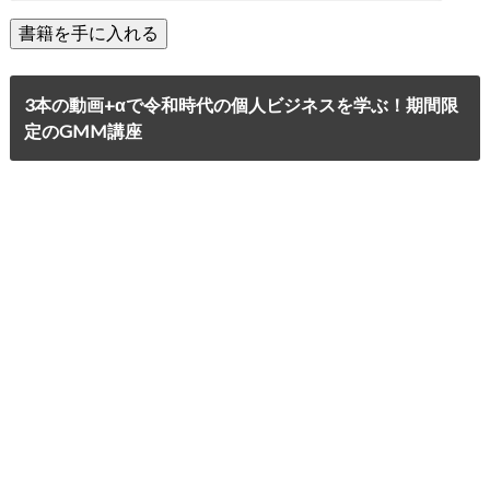
3本の動画+αで令和時代の個人ビジネスを学ぶ！期間限
定のGMM講座