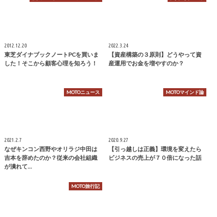
2012.12.20
2022.3.24
東芝ダイナブックノートPCを買いま
【資産構築の３原則】どうやって資
した！そこから顧客心理を知ろう！
産運用でお金を増やすのか？
MOTOニュース
MOTOマインド論
2021.2.7
2020.9.27
なぜキンコン西野やオリラジ中田は
【引っ越しは正義】環境を変えたら
吉本を辞めたのか？従来の会社組織
ビジネスの売上が７０倍になった話
が潰れて…
MOTO旅行記