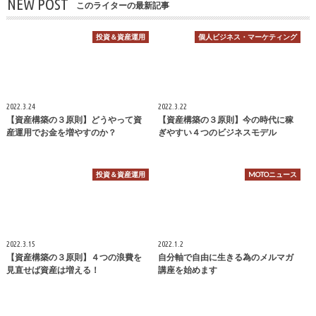
NEW POST
このライターの最新記事
投資＆資産運用
個人ビジネス・マーケティング
2022.3.24
2022.3.22
【資産構築の３原則】どうやって資
【資産構築の３原則】今の時代に稼
産運用でお金を増やすのか？
ぎやすい４つのビジネスモデル
投資＆資産運用
MOTOニュース
2022.3.15
2022.1.2
【資産構築の３原則】４つの浪費を
自分軸で自由に生きる為のメルマガ
見直せば資産は増える！
講座を始めます