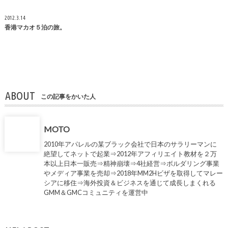
2012.3.14
香港マカオ５泊の旅。
ABOUT
この記事をかいた人
MOTO
2010年アパレルの某ブラック会社で日本のサラリーマンに
絶望してネットで起業⇒2012年アフィリエイト教材を２万
本以上日本一販売⇒精神崩壊⇒4社経営⇒ボルダリング事業
やメディア事業を売却⇒2018年MM2Hビザを取得してマレー
シアに移住⇒海外投資＆ビジネスを通じて成長しまくれる
GMM＆GMCコミュニティを運営中