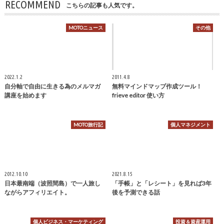
RECOMMEND
こちらの記事も人気です。
MOTOニュース
その他
2022.1.2
2011.4.8
自分軸で自由に生きる為のメルマガ
無料マインドマップ作成ツール！
講座を始めます
frieve editor 使い方
MOTO旅行記
個人マネジメント
2012.10.10
2021.8.15
日本最南端（波照間島）で一人旅し
「手帳」と「レシート」を見れば3年
ながらアフィリエイト。
後を予測できる話
個人ビジネス・マーケティング
投資＆資産運用