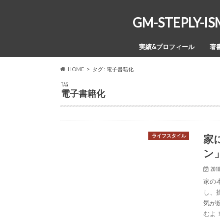
GM-STEPL
実績&プロフィール
著
HOME
タグ : 電子書籍化
TAG
電子書籍化
家
ライフスタイル
ン
2018
家の
し、
気が
むよ