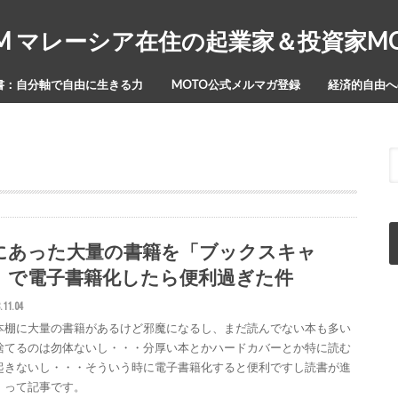
Y-ISM マレーシア在住の起業家＆投資家
書：自分軸で自由に生きる力
MOTO公式メルマガ登録
経済的自由への
にあった大量の書籍を「ブックスキャ
」で電子書籍化したら便利過ぎた件
.11.04
本棚に大量の書籍があるけど邪魔になるし、まだ読んでない本も多い
捨てるのは勿体ないし・・・分厚い本とかハードカバーとか特に読む
起きないし・・・そういう時に電子書籍化すると便利ですし読書が進
！って記事です。