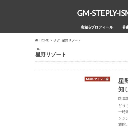
GM-STEPL
実績&プロフィール
著
HOME
タグ : 星野リゾート
TAG
星野リゾート
星
MOTOマインド論
知
2021
どう
一時
ンジ
旅館