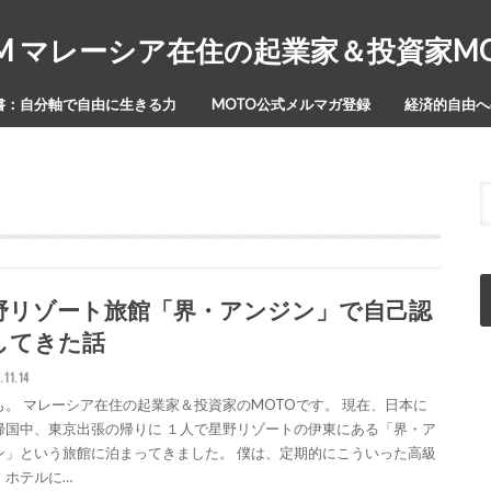
Y-ISM マレーシア在住の起業家＆投資家
書：自分軸で自由に生きる力
MOTO公式メルマガ登録
経済的自由への
野リゾート旅館「界・アンジン」で自己認
してきた話
.11.14
も。 マレーシア在住の起業家＆投資家のMOTOです。 現在、日本に
帰国中、東京出張の帰りに １人で星野リゾートの伊東にある「界・ア
ン」という旅館に泊まってきました。 僕は、定期的にこういった高級
、ホテルに…