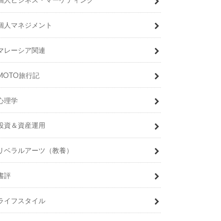
個人マネジメント
マレーシア関連
MOTO旅行記
心理学
投資＆資産運用
リベラルアーツ（教養）
書評
ライフスタイル