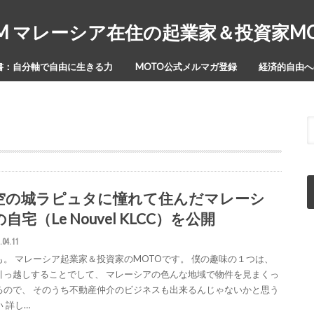
Y-ISM マレーシア在住の起業家＆投資家
書：自分軸で自由に生きる力
MOTO公式メルマガ登録
経済的自由への
空の城ラピュタに憧れて住んだマレーシ
自宅（Le Nouvel KLCC）を公開
.04.11
も。 マレーシア起業家＆投資家のMOTOです。 僕の趣味の１つは、
引っ越しすることでして、 マレーシアの色んな地域で物件を見まくっ
るので、 そのうち不動産仲介のビジネスも出来るんじゃないかと思う
 詳し…