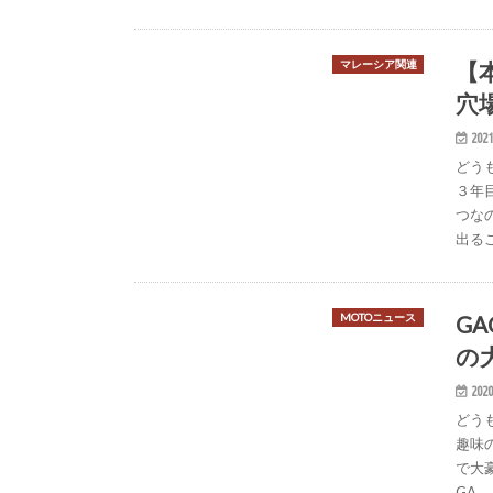
【
マレーシア関連
穴
2021
どう
３年
つな
出る
G
MOTOニュース
の
2020
どう
趣味
で大
GA…