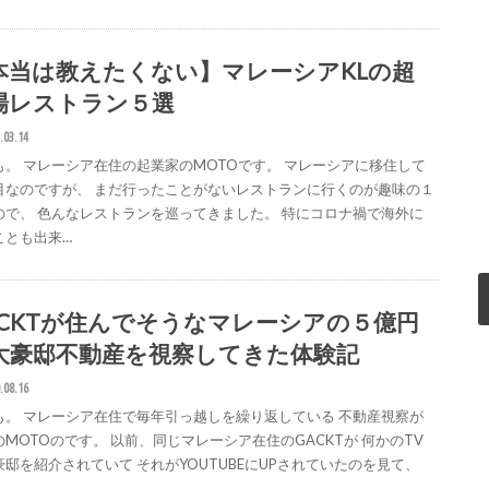
本当は教えたくない】マレーシアKLの超
場レストラン５選
.03.14
も。 マレーシア在住の起業家のMOTOです。 マレーシアに移住して
目なのですが、 まだ行ったことがないレストランに行くのが趣味の１
ので、 色んなレストランを巡ってきました。 特にコロナ禍で海外に
ことも出来…
ACKTが住んでそうなマレーシアの５億円
大豪邸不動産を視察してきた体験記
.08.16
も。 マレーシア在住で毎年引っ越しを繰り返している 不動産視察が
のMOTOのです。 以前、同じマレーシア在住のGACKTが 何かのTV
豪邸を紹介されていて それがYOUTUBEにUPされていたのを見て、