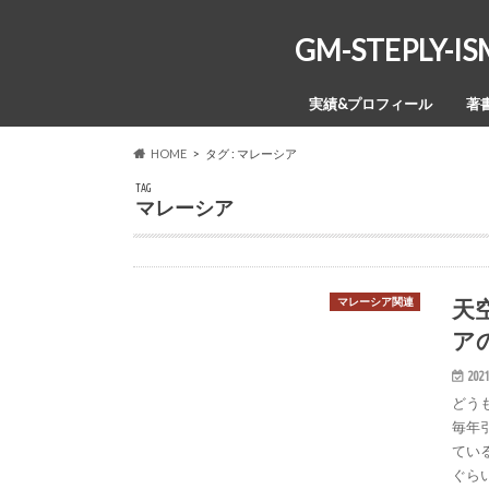
GM-STEPL
実績&プロフィール
著
HOME
タグ : マレーシア
TAG
マレーシア
天
マレーシア関連
アの
2021
どう
毎年
てい
ぐらい