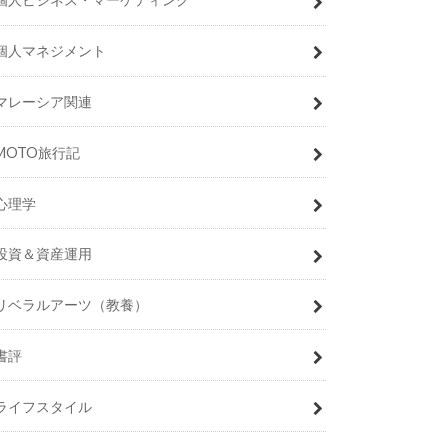
個人マネジメント
マレーシア関連
MOTO旅行記
心理学
投資＆資産運用
リベラルアーツ（教養）
書評
ライフスタイル