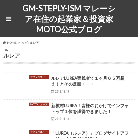
GM-STEPLY-ISM マレーシ
ア在住の起業家＆投資家
MOTO公式ブログ
HOME
タグ : ルレア
TAG
ルレア
アフィリエイト
ルレアLUREA実践者で１ヶ月６５万超
え！とその反面・・・
2012.12.17
MOTOニュース
新教材LUREA！皆様のおかげでインフォ
トップ１位を獲得できました！
2012.11.16
アフィリエイト
「LUREA（ルレア）」ブログサイトアフ