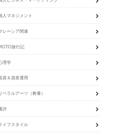
個人マネジメント
マレーシア関連
MOTO旅行記
心理学
投資＆資産運用
リベラルアーツ（教養）
書評
ライフスタイル