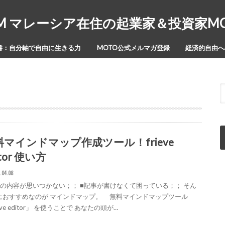
Y-ISM マレーシア在住の起業家＆投資家
書：自分軸で自由に生きる力
MOTO公式メルマガ登録
経済的自由への
料マインドマップ作成ツール！frieve
itor 使い方
.04.08
事の内容が思いつかない；； ■記事が書けなくて困っている；； そん
におすすめなのが マインドマップ。 無料マインドマップツール
ieve editor」 を使うことで あなたの頭が…