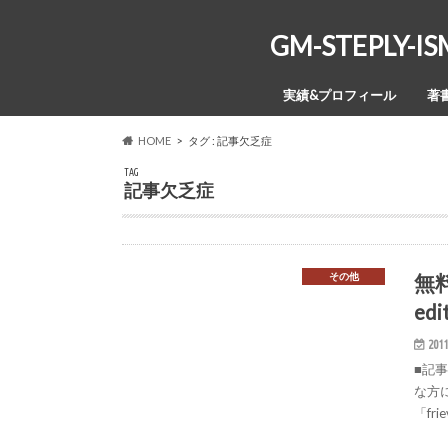
GM-STEPL
実績&プロフィール
著
HOME
タグ : 記事欠乏症
TAG
記事欠乏症
無
その他
ed
2011
■記
な方
「fr