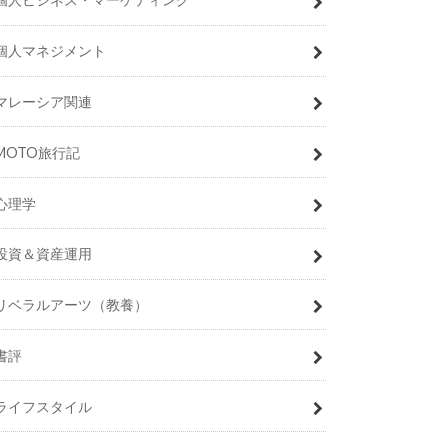
個人マネジメント
マレーシア関連
MOTO旅行記
心理学
投資＆資産運用
リベラルアーツ（教養）
書評
ライフスタイル