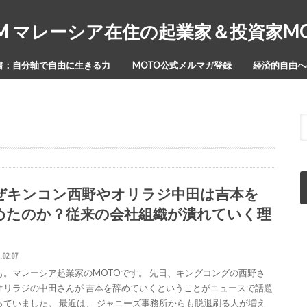
Y-ISM マレーシア在住の起業家＆投資家
書：自分軸で自由に生きる力
MOTO公式メルマガ登録
経済的自由への
ぜキンコン西野やオリラジ中田は吉本を
めたのか？従来の会社組織が潰れていく理
.02.07
も。マレーシア起業家のMOTOです。 先日、キングコングの西野さ
オリラジの中田さんが 吉本を辞めていくということがニュースで話題
っていました。 最近は、 ジャニーズ事務所からも脱退刷る人が増え