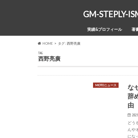
GM-STEPL
実績&プロフィール
著
HOME
タグ : 西野亮廣
TAG
西野亮廣
な
MOTOニュース
辞
由
2021
どう
んや
にな