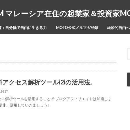
Y-ISM マレーシア在住の起業家＆投資家
書：自分軸で自由に生きる力
MOTO公式メルマガ登録
経済的自由への
料アクセス解析ツールi2iの活用法。
.04.27
セス解析ツールを活用することで ブログアフィリエイトは加速しま
 是非、活用していきましょう♪