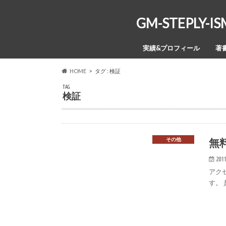
GM-STEPL
実績&プロフィール
著
HOME
タグ : 検証
TAG
検証
無
その他
2011
アク
す。