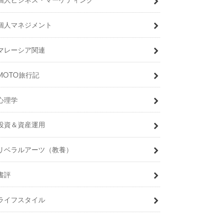
個人マネジメント
マレーシア関連
MOTO旅行記
心理学
投資＆資産運用
リベラルアーツ（教養）
書評
ライフスタイル