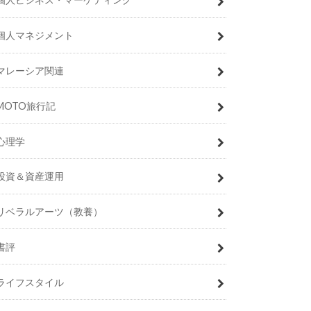
個人マネジメント
マレーシア関連
MOTO旅行記
心理学
投資＆資産運用
リベラルアーツ（教養）
書評
ライフスタイル