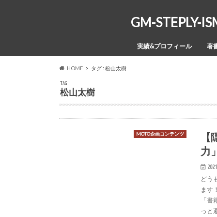
GM-STEPL
実績&プロフィール
著
HOME
タグ : 松山太樹
TAG
松山太樹
【
MOTO企画コンテンツ
力
2021
どう
ます
「書
っと