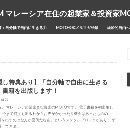
Y-ISM マレーシア在住の起業家＆投資家
書：自分軸で自由に生きる力
MOTO公式メルマガ登録
経済的自由への
隠し特典あり】「自分軸で自由に生きる
」書籍を出版します！
.04.25
も。 マレーシア起業家＆投資家のMOTOです。 電子書籍を初出版し
！ 今まで何度も出版社からお声がかかったり機会はあったものの、
籍を出すのはなんか面倒だなあ」というメンタルブロックがあり、 ず
避けてきま…