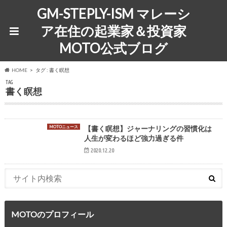
GM-STEPLY-ISM マレーシ
ア在住の起業家＆投資家
MOTO公式ブログ
HOME
タグ : 書く瞑想
TAG
書く瞑想
MOTOニュース
【書く瞑想】ジャーナリングの習慣化は
人生が変わるほど強力過ぎる件
2020.12.20
MOTOのプロフィール