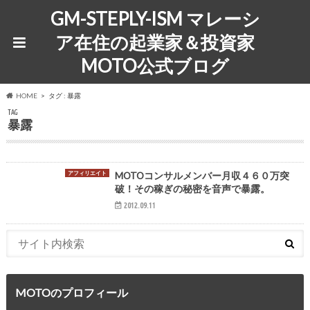
GM-STEPLY-ISM マレーシ
ア在住の起業家＆投資家
MOTO公式ブログ
HOME
タグ : 暴露
TAG
暴露
アフィリエイト
MOTOコンサルメンバー月収４６０万突
破！その稼ぎの秘密を音声で暴露。
2012.09.11
MOTOのプロフィール