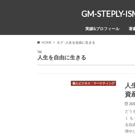
GM-STEPL
実績&プロフィール
著
HOME
タグ : 人生を自由に生きる
TAG
人生を自由に生きる
人
個人ビジネス・マーケティング
資
2020
どう
く 
る自
増やし