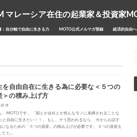
Y-ISM マレーシア在住の起業家＆投資家
書：自分軸で自由に生きる力
MOTO公式メルマガ登録
経済的自由への
生を自由自在に生きる為に必要な＜５つの
産＞の積み上げ方
.07.19
も。 MOTOです。 「国とか会社とか色んなモノに束縛されることな
もっと自由に生きたい！！」 もし、そう思われるなら、 今からお話す
由になるための「５つの資産」の積み上げが必要です。 ５つの資産を
て た…