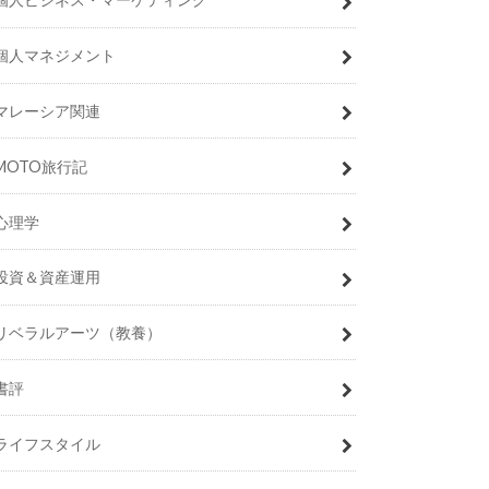
個人マネジメント
マレーシア関連
MOTO旅行記
心理学
投資＆資産運用
リベラルアーツ（教養）
書評
ライフスタイル