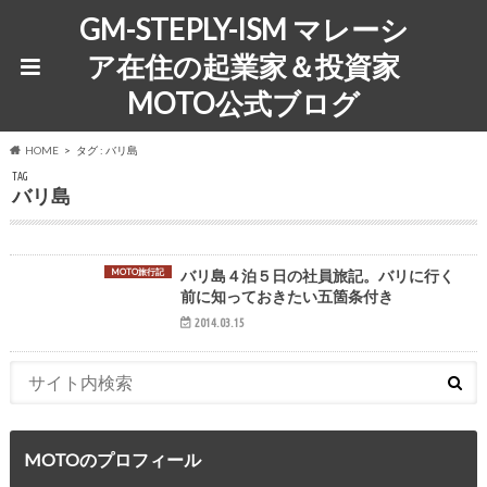
GM-STEPLY-ISM マレーシ
ア在住の起業家＆投資家
MOTO公式ブログ
HOME
タグ : バリ島
TAG
バリ島
MOTO旅行記
バリ島４泊５日の社員旅記。バリに行く
前に知っておきたい五箇条付き
2014.03.15
MOTOのプロフィール