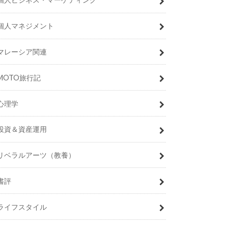
個人マネジメント
マレーシア関連
MOTO旅行記
心理学
投資＆資産運用
リベラルアーツ（教養）
書評
ライフスタイル