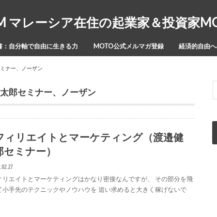
Y-ISM マレーシア在住の起業家＆投資家
書：自分軸で自由に生きる力
MOTO公式メルマガ登録
経済的自由への
セミナー、ノーザン
太郎セミナー、ノーザン
フィリエイトとマーケティング（渡邉健
郎セミナー）
.02.27
ィリエイトとマーケティングはかなり密接なんですが、 その部分を飛
て小手先のテクニックやノウハウを 追い求めると大きく稼げないで