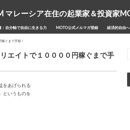
Y-ISM マレーシア在住の起業家＆投資家
書：自分軸で自由に生きる力
MOTO公式メルマガ登録
経済的自由への
円稼ぐまで手順！
ィリエイトで１００００円稼ぐまで手
益をあげられる
」というものを